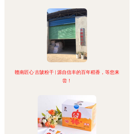
赣南匠心·古陂粉干 | 源自信丰的百年稻香，等您来
尝！