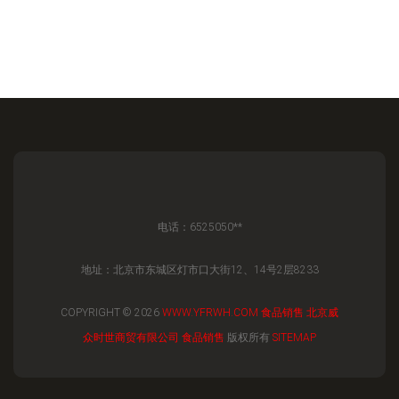
电话：6525050**
地址：北京市东城区灯市口大街12、14号2层8233
COPYRIGHT © 2026
WWW.YFRWH.COM
食品销售
北京威
众时世商贸有限公司
食品销售
版权所有
SITEMAP