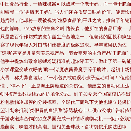
在中国食品行业，一瓶辣椒酱可以成就一个老干妈，而一包干脆
也能铸就一位“男版老干妈”。当人们还在质疑口味的价值、健康饮
的趋势时，他却将一度被视为“垃圾食品”的平凡之物，推向了年销
包的巅峰。\n\n故事的主角名叫 路长森，他所在的食品厂家——
本只是数百个作坊式的魔芋丝生产基地之一，但老路的固执和疯
洞察了现代年轻人对口感和便捷度的极致追求。早年被误认为佐
“鸡肋”甚至是儿童营养忽视产品、节食噩梦的主角产品“干脆面”
在他手中提炼出致命螺蛳粉汤精准的超浓缩工艺，做出了第一砖
让小学课堂变成欢呼的“脆一代”魔改酱香魔芋碎干脆片。起初市场
得入骨，称为异食垃圾，“一小包真敢耽误小孩子运动时间！”但他
不懂，“停不下”，正是海王牌霸道的杀伤位。他建立的自动化工达
00同模产出数据线式的抗脆化公式。到了如今35个国家模仿不出
对粉包熬触冷却膜的分装概率。全球代厂商私下为他也建立起保
加盟计划来抵制“类假冒的鱼溃浆”渗透核心十年供市没做广告转依
电子游戏泡库合作的独立界面完成一种循环购物动机——饭点必须
干囊蘸实，味道才能高潮。据相关全球线下食街饥饿采购法图审